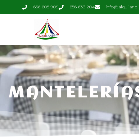
656 605 909
656 633 204
info@alquilandi
MANTELERÍA