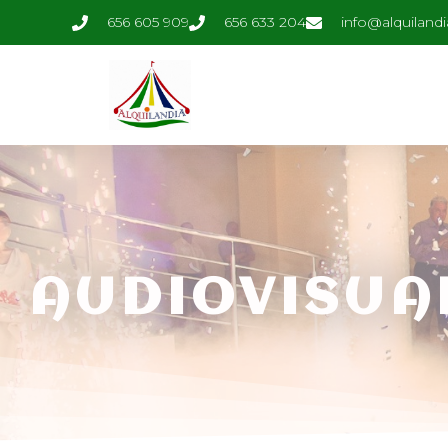
656 605 909
656 633 204
info@alquilandi
AUDIOVISUA