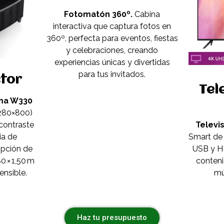
Fotomatón 360º.
Cabina
interactiva que captura fotos en
360º, perfecta para eventos, fiestas
y celebraciones, creando
experiencias únicas y divertidas
para tus invitados.
tor
Tel
ma W330
280×800)
contraste
Televi
ia de
Smart de
Opción de
USB y HD
0 × 1,50 m
conteni
ensible.
mú
Haz tu presupuesto