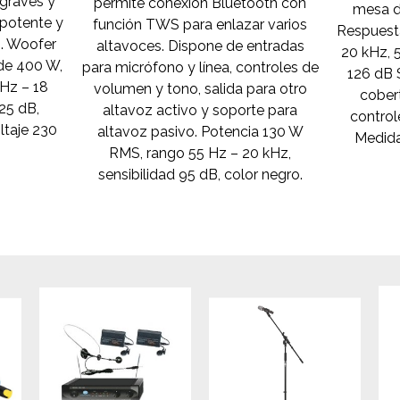
 graves y
permite conexión Bluetooth con
mesa d
 potente y
función TWS para enlazar varios
Respuesta
o. Woofer
altavoces. Dispone de entradas
20 kHz, 
 de 400 W,
para micrófono y línea, controles de
126 dB 
 Hz – 18
volumen y tono, salida para otro
cobert
25 dB,
altavoz activo y soporte para
control
ltaje 230
altavoz pasivo. Potencia 130 W
Medida
RMS, rango 55 Hz – 20 kHz,
sensibilidad 95 dB, color negro.