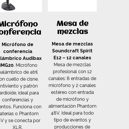
Mesa de
Micrófono
mezclas
onferencia
Mesa de mezclas
Micrófono de
Soundcraft Spirit
conferencia
E12 – 12 canales
alámbrico Audibax
Mesa de mezclas
BMG20
. Micrófono
profesional con 12
nalámbrico de atril
canales: 8 entradas de
on cuello de cisne,
micrófono y 2 canales
ntiviento y patrón
estéreo con entrada
ardioide, ideal para
de micrófono y
conferencias y
alimentación Phantom
entos. Funciona con
48V. Ideal para todo
aterías o Phantom
tipo de eventos y
V y se conecta por
producciones de
XLR.