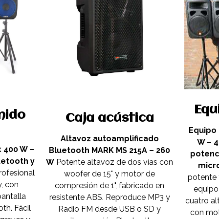
Equ
nido
Caja acústica
Equipo 
Altavoz autoamplificado
W – 4
x 400 W –
Bluetooth MARK MS 215A – 260
potenc
uetooth y
W
Potente altavoz de dos vías con
micr
rofesional
woofer de 15" y motor de
potente 
, con
compresión de 1", fabricado en
equipo
antalla
resistente ABS. Reproduce MP3 y
cuatro al
th. Fácil
Radio FM desde USB o SD y
con moto