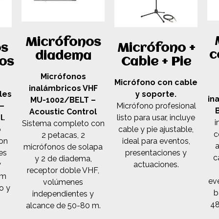
Micrófonos
Micrófono +
os
c
diadema
Cable + Pie
os
Micrófonos
Micrófono con cable
inalámbricos VHF
y soporte.
les
in
MU-1002/BELT –
Micrófono profesional
–
Acoustic Control
listo para usar, incluye
l.
i
Sistema completo con
cable y pie ajustable,
o
c
2 petacas, 2
ideal para eventos,
on
a
micrófonos de solapa
presentaciones y
es
c
y 2 de diadema,
actuaciones.
y
receptor doble VHF,
 m
ev
volúmenes
o y
b
independientes y
48
alcance de 50-80 m.