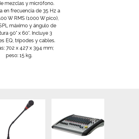
e mezclas y micrófono.
 en frecuencia de 35 Hz a
500 W RMS (1000 W pico),
SPL máximo y ángulo de
ura 90° x 60°. Incluye 3
es EQ, trípodes y cables.
s: 702 x 427 x 394 mm;
peso: 15 kg.