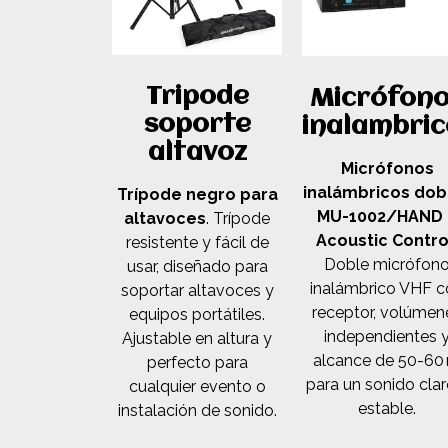
Tripode
Micrófon
soporte
inalambric
altavoz
Micrófonos
inalámbricos dob
Trípode negro para
MU-1002/HAND 
altavoces
. Trípode
Acoustic Contro
resistente y fácil de
Doble micrófon
usar, diseñado para
inalámbrico VHF c
soportar altavoces y
receptor, volúmen
equipos portátiles.
independientes 
Ajustable en altura y
alcance de 50-60
perfecto para
para un sonido clar
cualquier evento o
estable.
instalación de sonido.